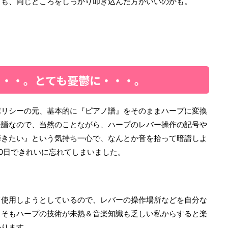
りも、同じところをしっかり叩き込んだ方がいいのかも。
・・・。とても憂鬱に・・・。
ポリシーの元、基本的に『ピアノ譜』をそのままハープに変換
楽譜なので、当然のことながら、ハープのレバー操作の記号や
弾きたい』という気持ち一心で、なんとか音を拾って暗譜しよ
0日できれいに忘れてしまいました。
て使用しようとしているので、レバーの操作場所などを自分な
もそもハープの技術が未熟＆音楽知識も乏しい私からすると楽
かります。