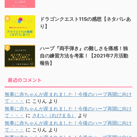
ドラゴンクエスト11Sの感想【ネタバレあ
り】
ハープ『両手弾き』の難しさを痛感！独
自の練習方法を考案！【2021年7月活動
報告】
最近のコメント
無事に赤ちゃんが産まれました！今後のハープ再開に向け
て・・・
に
こりん
より
無事に赤ちゃんが産まれました！今後のハープ再開に向け
て・・・
に
さむい（れぴまる）
より
無事に赤ちゃんが産まれました！今後のハープ再開に向け
て・・・
に
こりん
より