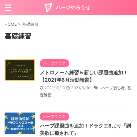
ハープやろうぜ
HOME
>
基礎練習
基礎練習
ハープブログ
メトロノーム練習＆新しい課題曲追加！
【2021年6月活動報告】
2021/10/10
2021/6/30
ハープ初心者
,
基
礎練習
ハープブログ
ハープ課題曲を追加！ドラクエ8より『讃
美歌に癒されて』